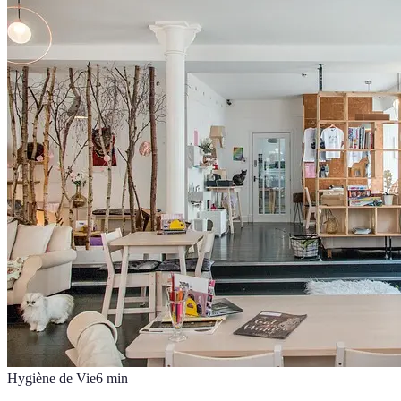
Hygiène de Vie
6
min