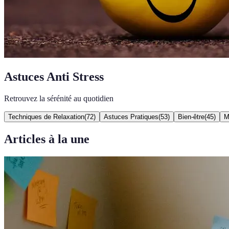
Astuces Anti Stress
Retrouvez la sérénité au quotidien
Techniques de Relaxation
(
72
)
Astuces Pratiques
(
53
)
Bien-être
(
45
)
M
Articles à la une