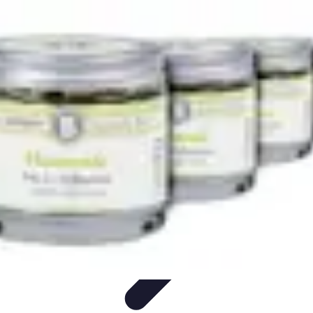
Astuces Anti Stress
Astuces Naturelles
Astuces Pratiques
Méditation et
Relaxation
Routines et Habitudes
Techniques de Relaxation
Astuces Anti Stress