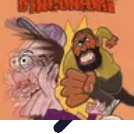
Astuces Anti Stress
Astuces Naturelles
Astuces Pratiques
Méditation et
Relaxation
Routines et Habitudes
Techniques de Relaxation
Astuces Anti Stress