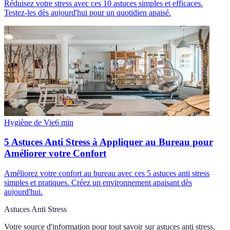
Réduisez votre stress avec ces 10 astuces simples et efficaces.
Testez-les dès aujourd'hui pour un quotidien apaisé.
Hygiène de Vie
6
min
5 Astuces Anti Stress à Appliquer au Bureau pour
Améliorer votre Confort
Améliorez votre confort au bureau avec ces 5 astuces anti stress
simples et pratiques. Créez un environnement apaisant dès
aujourd'hui.
Astuces Anti Stress
Votre source d'information pour tout savoir sur
astuces anti stress
.