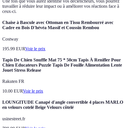
Une fois que vous aurez identifié vos déclencheurs, vous pourrez
travailler à réduire leur impact ou à améliorer vos réactions face à
ceux-ci.
Chaise à Bascule avec Ottoman en Tissu Rembourré avec
Cadre en Bois D'hévéa Massif et Coussin Rembou
Costway
195.99
EUR
Voir le prix
Tapis De Chien Snuffle Mat 75 * 50cm Tapis À Renifler Pour
Chien Educateurs Puzzle Tapis De Fouille Alimentation Lente
Jouet Stress Release
Rakuten FR
10.00
EUR
Voir le prix
LOUNGITUDE Canapé d'angle convertible 4 places MARLO
en velours cotelé Beige Velours côtelé
usinestreet.fr