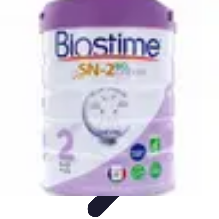
Astuces Anti Stress
Astuces Naturelles
Astuces Pratiques
Méditation et
Relaxation
Routines et Habitudes
Techniques de Relaxation
Astuces Anti Stress