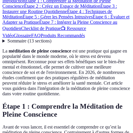
Introduction
Étape 1 : Comprendre la Méditation de Pleine
Conscience
Étape 2 : Créez un Espace de Méditation
Étape 3 :
Instaurer une Routine Quotidienne
Étape 4 : Techniques de
Méditation
Étape 5 : Gérer les Pensées Intrusives
Étape 6 : Évaluer et
Adapter sa Pratique
Étape 7 : Intégrer la Pleine Conscience au
Quotidien
Checklist de Pratique
📺 Ressource
Vidéo
Glossaire
FAQ
Produits Recommandés
Sommaire
(
13
sections
)
La
méditation de pleine conscience
est une pratique qui gagne en
popularité dans le monde moderne, où le stress est devenu
omniprésent. Reconnue pour ses effets bénéfiques sur le bien-être
mental et émotionnel, elle permet de cultiver une meilleure
conscience de soi et de l'environnement. En 2026, de nombreuses
études confirment que des pratiques régulières de méditation
peuvent réduire le stress et améliorer la santé mentale. Cet article
vous guidera dans l'intégration de la méditation de pleine conscience
dans votre routine quotidienne.
Étape 1 : Comprendre la Méditation de
Pleine Conscience
Avant de vous lancer, il est essentiel de comprendre ce qu’est la
méditation de pleine conscience. Contrairement à d'autres formes de