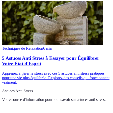
Techniques de Relaxation
6
min
5 Astuces Anti Stress à Essayer pour Équilibrer
Votre État d'Esprit
Apprenez à gérer le stress avec ces 5 astuces anti stress pratiques
pour une vie plus équilibrée. Explorez des conseils qui fonctionnent
vraiment.
Astuces Anti Stress
Votre source d'information pour tout savoir sur
astuces anti stress
.