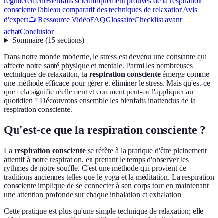
régulièrement
Bienfaits scientifiquement prouvés de la respiration
consciente
Tableau comparatif des techniques de relaxation
Avis
d'expert
📺 Ressource Vidéo
FAQ
Glossaire
Checklist avant
achat
Conclusion
Sommaire
(
15
sections
)
Dans notre monde moderne, le stress est devenu une constante qui
affecte notre santé physique et mentale. Parmi les nombreuses
techniques de relaxation, la
respiration consciente
émerge comme
une méthode efficace pour gérer et éliminer le stress. Mais qu'est-ce
que cela signifie réellement et comment peut-on l'appliquer au
quotidien ? Découvrons ensemble les bienfaits inattendus de la
respiration consciente.
Qu'est-ce que la respiration consciente ?
La
respiration consciente
se réfère à la pratique d'être pleinement
attentif à notre respiration, en prenant le temps d'observer les
rythmes de notre souffle. C'est une méthode qui provient de
traditions anciennes telles que le yoga et la méditation. La respiration
consciente implique de se connecter à son corps tout en maintenant
une attention profonde sur chaque inhalation et exhalation.
Cette pratique est plus qu'une simple technique de relaxation; elle