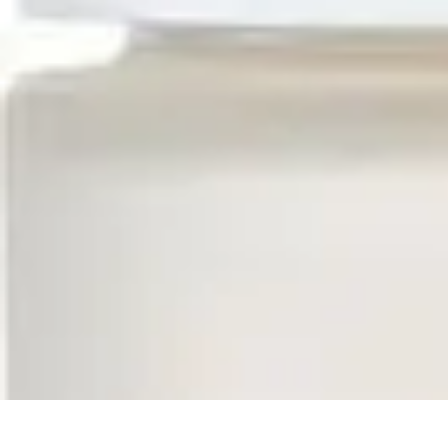
Astuces Anti Stress
Astuces Naturelles
Astuces Pratiques
Méditation et Relaxation
Routines
Astuces Anti Stress