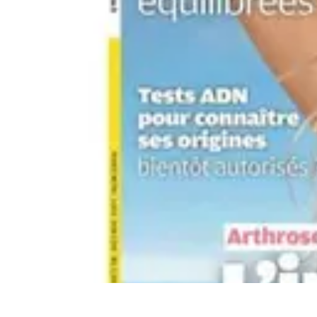
Astuces Anti Stress
Astuces Naturelles
Astuces Pratiques
Méditation et Relaxation
Routines
Astuces Anti Stress