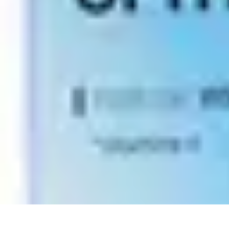
Astuces Anti Stress
Astuces Naturelles
Astuces Pratiques
Méditation et Relaxation
Routines
Astuces Anti Stress