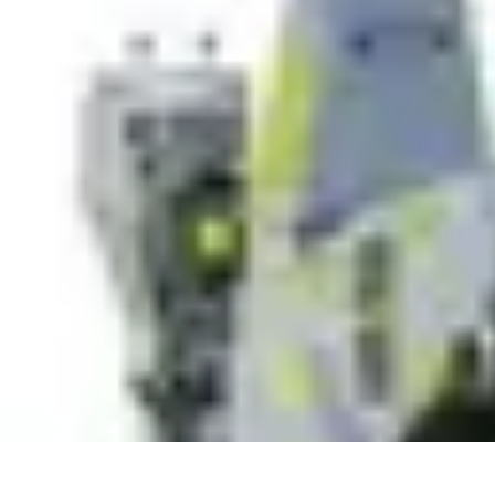
Astuces Anti Stress
Astuces Naturelles
Astuces Pratiques
Méditation et Relaxation
Routines
Astuces Anti Stress