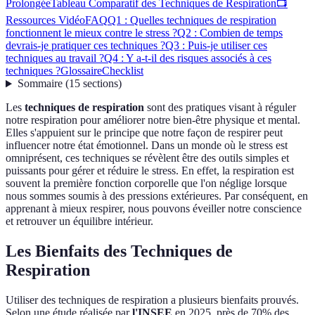
Prolongée
Tableau Comparatif des Techniques de Respiration
📺
Ressources Vidéo
FAQ
Q1 : Quelles techniques de respiration
fonctionnent le mieux contre le stress ?
Q2 : Combien de temps
devrais-je pratiquer ces techniques ?
Q3 : Puis-je utiliser ces
techniques au travail ?
Q4 : Y a-t-il des risques associés à ces
techniques ?
Glossaire
Checklist
Sommaire
(
15
sections
)
Les
techniques de respiration
sont des pratiques visant à réguler
notre respiration pour améliorer notre bien-être physique et mental.
Elles s'appuient sur le principe que notre façon de respirer peut
influencer notre état émotionnel. Dans un monde où le stress est
omniprésent, ces techniques se révèlent être des outils simples et
puissants pour gérer et réduire le stress. En effet, la respiration est
souvent la première fonction corporelle que l'on néglige lorsque
nous sommes soumis à des pressions extérieures. Par conséquent, en
apprenant à mieux respirer, nous pouvons éveiller notre conscience
et retrouver un équilibre intérieur.
Les Bienfaits des Techniques de
Respiration
Utiliser des techniques de respiration a plusieurs bienfaits prouvés.
Selon une étude réalisée par
l'INSEE
en 2025, près de 70% des