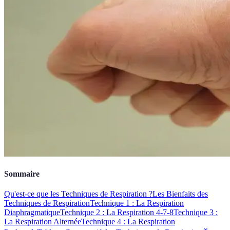
Sommaire
Qu'est-ce que les Techniques de Respiration ?
Les Bienfaits des
Techniques de Respiration
Technique 1 : La Respiration
Diaphragmatique
Technique 2 : La Respiration 4-7-8
Technique 3 :
La Respiration Alternée
Technique 4 : La Respiration