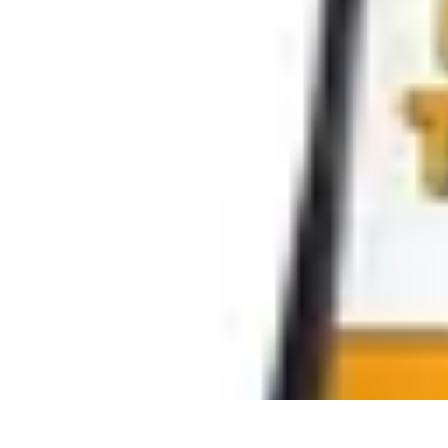
Astuces Anti Stress
Astuces Naturelles
Astuces Pratiques
Méditation et Relaxation
Routines
Astuces Anti Stress