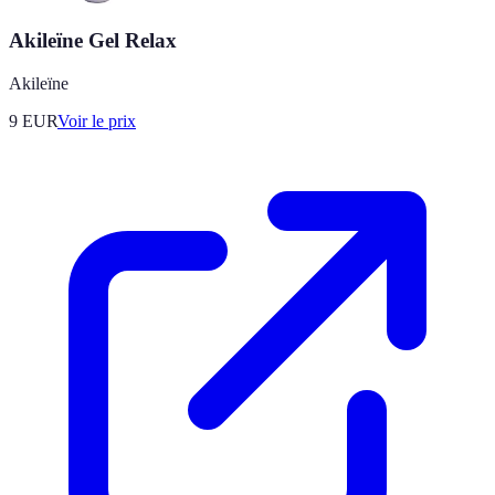
Akileïne Gel Relax
Akileïne
9
EUR
Voir le prix