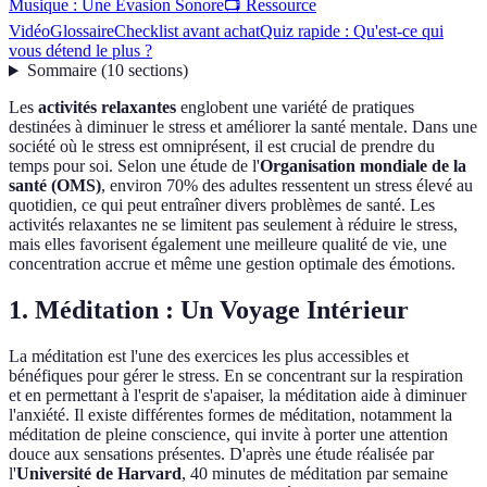
Musique : Une Évasion Sonore
📺 Ressource
Vidéo
Glossaire
Checklist avant achat
Quiz rapide : Qu'est-ce qui
vous détend le plus ?
Sommaire
(
10
sections
)
Les
activités relaxantes
englobent une variété de pratiques
destinées à diminuer le stress et améliorer la santé mentale. Dans une
société où le stress est omniprésent, il est crucial de prendre du
temps pour soi. Selon une étude de l'
Organisation mondiale de la
santé (OMS)
, environ 70% des adultes ressentent un stress élevé au
quotidien, ce qui peut entraîner divers problèmes de santé. Les
activités relaxantes ne se limitent pas seulement à réduire le stress,
mais elles favorisent également une meilleure qualité de vie, une
concentration accrue et même une gestion optimale des émotions.
1. Méditation : Un Voyage Intérieur
La méditation est l'une des exercices les plus accessibles et
bénéfiques pour gérer le stress. En se concentrant sur la respiration
et en permettant à l'esprit de s'apaiser, la méditation aide à diminuer
l'anxiété. Il existe différentes formes de méditation, notamment la
méditation de pleine conscience, qui invite à porter une attention
douce aux sensations présentes. D'après une étude réalisée par
l'
Université de Harvard
, 40 minutes de méditation par semaine