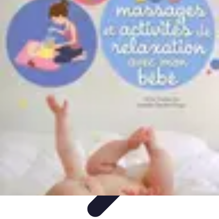
Astuces Anti Stress
Astuces Naturelles
Astuces Pratiques
Méditation et
Relaxation
Routines et Habitudes
Techniques de Relaxation
Astuces Anti Stress