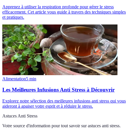
Apprenez à utiliser la respiration profonde pour gérer le stress
efficacement. Cet article vous guide à travers des techniques simples
et pratiques.
Alimentation
5
min
Les Meilleures Infusions Anti Stress à Découvrir
Explorez notre sélection des meilleures infusions anti stress qui vous
aideront à apaiser votre esprit et à réduire le stress.
Astuces Anti Stress
Votre source d'information pour tout savoir sur
astuces anti stress
.