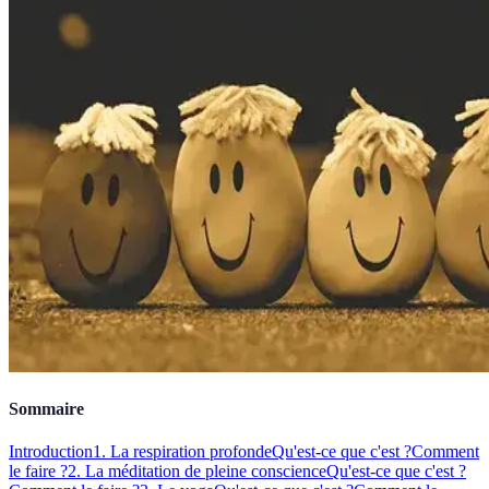
Sommaire
Introduction
1. La respiration profonde
Qu'est-ce que c'est ?
Comment
le faire ?
2. La méditation de pleine conscience
Qu'est-ce que c'est ?