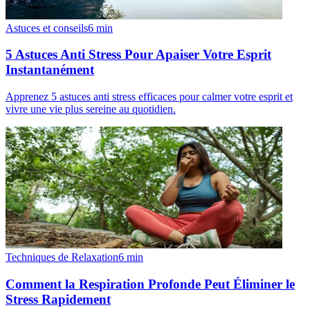
Astuces et conseils
6
min
5 Astuces Anti Stress Pour Apaiser Votre Esprit
Instantanément
Apprenez 5 astuces anti stress efficaces pour calmer votre esprit et
vivre une vie plus sereine au quotidien.
Techniques de Relaxation
6
min
Comment la Respiration Profonde Peut Éliminer le
Stress Rapidement