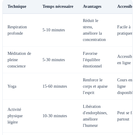
Technique
Temps nécessaire
Avantages
Accessibil
Réduit le
Respiration
stress,
Facile à
5-10 minutes
profonde
améliore la
pratiquer
concentration
Méditation de
Favorise
Accessible
pleine
5-30 minutes
l'équilibre
en ligne
conscience
émotionnel
Renforce le
Cours en
Yoga
15-60 minutes
corps et apaise
ligne
l'esprit
disponible
Libération
Activité
d'endorphines,
Peut se fa
physique
10-30 minutes
améliore
partout
légère
l'humeur