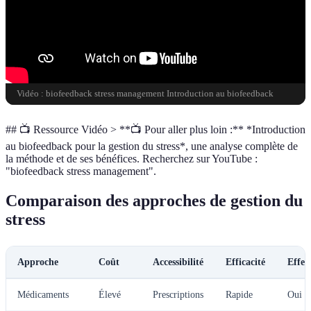
Vidéo : biofeedback stress management Introduction au biofeedback
## 📺 Ressource Vidéo > **📺 Pour aller plus loin :** *Introduction
au biofeedback pour la gestion du stress*, une analyse complète de
la méthode et de ses bénéfices. Recherchez sur YouTube :
"biofeedback stress management".
Comparaison des approches de gestion du
stress
Approche
Coût
Accessibilité
Efficacité
Effet
Médicaments
Élevé
Prescriptions
Rapide
Oui