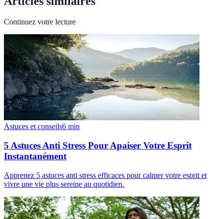
Articles similaires
Continuez votre lecture
Astuces et conseils
6
min
5 Astuces Anti Stress Pour Apaiser Votre Esprit
Instantanément
Apprenez 5 astuces anti stress efficaces pour calmer votre esprit et
vivre une vie plus sereine au quotidien.