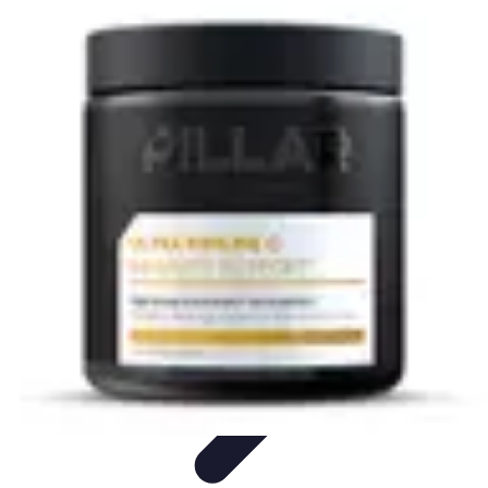
Astuces Anti Stress
Astuces Naturelles
Astuces Pratiques
Méditation et
Relaxation
Routines et Habitudes
Techniques de Relaxation
Astuces Anti Stress