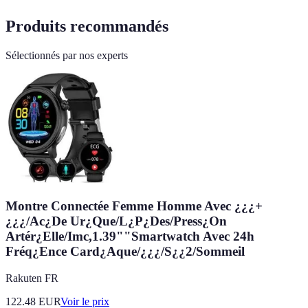
Produits recommandés
Sélectionnés par nos experts
Montre Connectée Femme Homme Avec ¿¿¿+
¿¿¿/Ac¿De Ur¿Que/L¿P¿Des/Press¿On
Artér¿Elle/Imc,1.39""Smartwatch Avec 24h
Fréq¿Ence Card¿Aque/¿¿¿/S¿¿2/Sommeil
Rakuten FR
122.48
EUR
Voir le prix