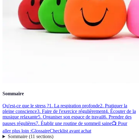
Sommaire
Qu'est-ce que le stress ?
1. La respiration profonde
2. Pratiquer la
pleine conscience
3. Faire de l'exercice régulièrement
4. Écouter de la
musique relaxante
5. Organiser son espace de travail
6. Prendre des
pauses régulières
7. Établir une routine de sommeil saine
📺 Pour
aller plus loin :
Glossaire
Checklist avant achat
Sommaire
(
11
sections
)