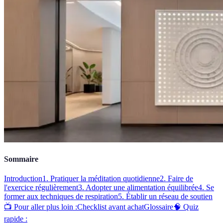
Sommaire
Introduction
1. Pratiquer la méditation quotidienne
2. Faire de
l'exercice régulièrement
3. Adopter une alimentation équilibrée
4. Se
former aux techniques de respiration
5. Établir un réseau de soutien
📺 Pour aller plus loin :
Checklist avant achat
Glossaire
🧠 Quiz
rapide :