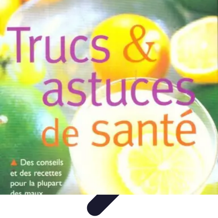
Astuces Anti Stress
Astuces Naturelles
Astuces Pratiques
Méditation et
Relaxation
Routines et Habitudes
Techniques de Relaxation
Astuces Anti Stress