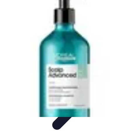
Astuces Anti Stress
Astuces Naturelles
Astuces Pratiques
Méditation et
Relaxation
Routines et Habitudes
Techniques de Relaxation
Astuces Anti Stress