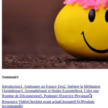
Sommaire
Introduction
1. Aménager un Espace Zen
2. Intégrer la Méditation
Quotidienne
3. Aromathérapie et Huiles Essentielles
4. Créer une
Routine de Déconnexion
5. Pratiquer l'Exercice Physique
📺
Ressource Vidéo
Checklist avant achat
Glossaire
FAQ
Produits
recommandés