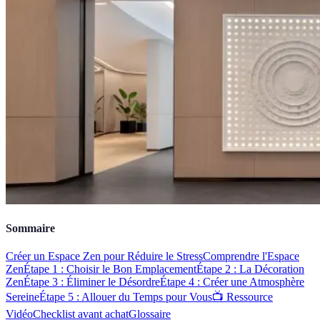
Sommaire
Créer un Espace Zen pour Réduire le Stress
Comprendre l'Espace
Zen
Étape 1 : Choisir le Bon Emplacement
Étape 2 : La Décoration
Zen
Étape 3 : Éliminer le Désordre
Étape 4 : Créer une Atmosphère
Sereine
Étape 5 : Allouer du Temps pour Vous
📺 Ressource
Vidéo
Checklist avant achat
Glossaire