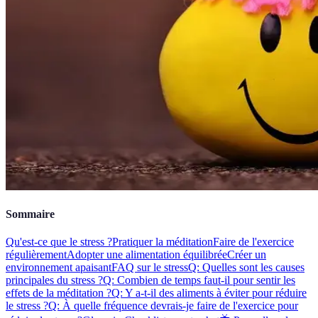
Sommaire
Qu'est-ce que le stress ?
Pratiquer la méditation
Faire de l'exercice
régulièrement
Adopter une alimentation équilibrée
Créer un
environnement apaisant
FAQ sur le stress
Q: Quelles sont les causes
principales du stress ?
Q: Combien de temps faut-il pour sentir les
effets de la méditation ?
Q: Y a-t-il des aliments à éviter pour réduire
le stress ?
Q: À quelle fréquence devrais-je faire de l'exercice pour