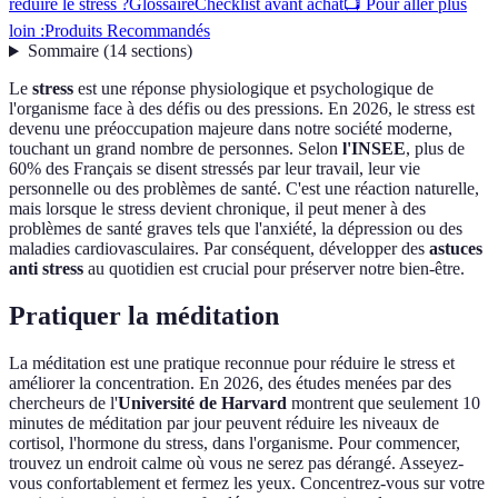
réduire le stress ?
Glossaire
Checklist avant achat
📺 Pour aller plus
loin :
Produits Recommandés
Sommaire
(
14
sections
)
Le
stress
est une réponse physiologique et psychologique de
l'organisme face à des défis ou des pressions. En 2026, le stress est
devenu une préoccupation majeure dans notre société moderne,
touchant un grand nombre de personnes. Selon
l'INSEE
, plus de
60% des Français se disent stressés par leur travail, leur vie
personnelle ou des problèmes de santé. C'est une réaction naturelle,
mais lorsque le stress devient chronique, il peut mener à des
problèmes de santé graves tels que l'anxiété, la dépression ou des
maladies cardiovasculaires. Par conséquent, développer des
astuces
anti stress
au quotidien est crucial pour préserver notre bien-être.
Pratiquer la méditation
La méditation est une pratique reconnue pour réduire le stress et
améliorer la concentration. En 2026, des études menées par des
chercheurs de l'
Université de Harvard
montrent que seulement 10
minutes de méditation par jour peuvent réduire les niveaux de
cortisol, l'hormone du stress, dans l'organisme. Pour commencer,
trouvez un endroit calme où vous ne serez pas dérangé. Asseyez-
vous confortablement et fermez les yeux. Concentrez-vous sur votre