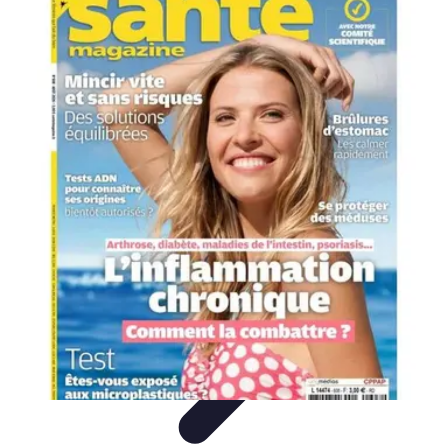
Astuces Anti Stress
Astuces Naturelles
Astuces Pratiques
Méditation et
Relaxation
Routines et Habitudes
Techniques de Relaxation
Astuces Anti Stress