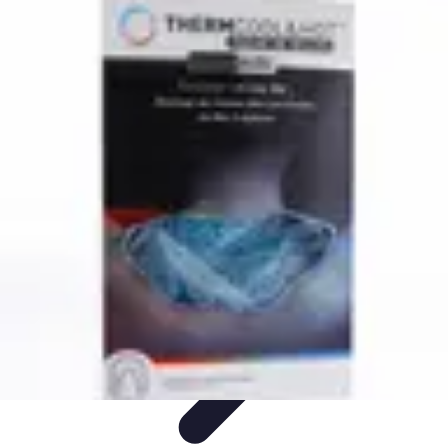
Astuces Anti Stress
Astuces Naturelles
Astuces Pratiques
Méditation et
Relaxation
Routines et Habitudes
Techniques de Relaxation
Astuces Anti Stress