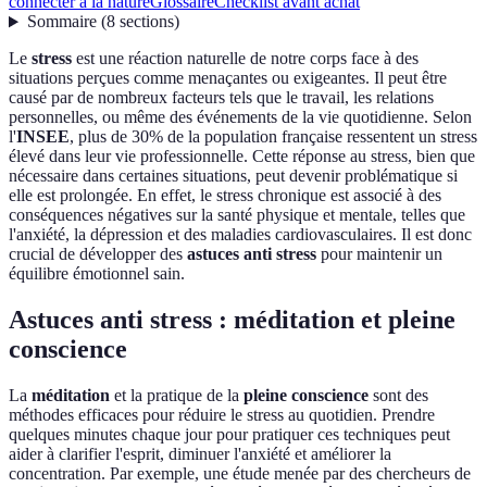
connecter à la nature
Glossaire
Checklist avant achat
Sommaire
(
8
sections
)
Le
stress
est une réaction naturelle de notre corps face à des
situations perçues comme menaçantes ou exigeantes. Il peut être
causé par de nombreux facteurs tels que le travail, les relations
personnelles, ou même des événements de la vie quotidienne. Selon
l'
INSEE
, plus de 30% de la population française ressentent un stress
élevé dans leur vie professionnelle. Cette réponse au stress, bien que
nécessaire dans certaines situations, peut devenir problématique si
elle est prolongée. En effet, le stress chronique est associé à des
conséquences négatives sur la santé physique et mentale, telles que
l'anxiété, la dépression et des maladies cardiovasculaires. Il est donc
crucial de développer des
astuces anti stress
pour maintenir un
équilibre émotionnel sain.
Astuces anti stress : méditation et pleine
conscience
La
méditation
et la pratique de la
pleine conscience
sont des
méthodes efficaces pour réduire le stress au quotidien. Prendre
quelques minutes chaque jour pour pratiquer ces techniques peut
aider à clarifier l'esprit, diminuer l'anxiété et améliorer la
concentration. Par exemple, une étude menée par des chercheurs de