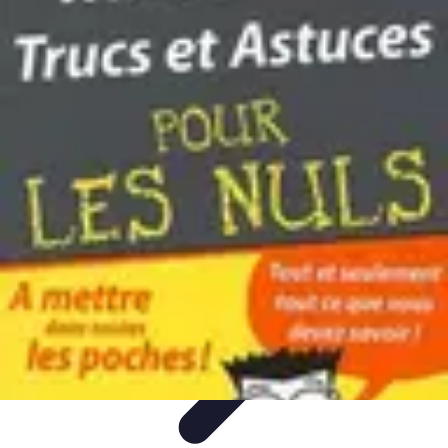
Astuces Anti Stress
Astuces Naturelles
Astuces Pratiques
Méditation et
Relaxation
Routines et Habitudes
Techniques de Relaxation
Astuces Anti Stress