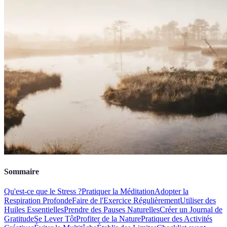
Sommaire
Qu'est-ce que le Stress ?
Pratiquer la Méditation
Adopter la
Respiration Profonde
Faire de l'Exercice Régulièrement
Utiliser des
Huiles Essentielles
Prendre des Pauses Naturelles
Créer un Journal de
Gratitude
Se Lever Tôt
Profiter de la Nature
Pratiquer des Activités