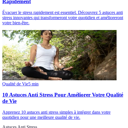
Rapidement
Évacuer le stress rapidement est essentiel. Découvrez 5 astuces anti
stress innovantes qui transformeront votre quotidien et amélioreront
votre bien-être.
Qualité de Vie
5
min
10 Astuces Anti Stress Pour Améliorer Votre Qualité
de Vie
Apprenez 10 astuces anti stress simples à intégrer dans votre
quotidien pour une meilleure qualité de vie.
Astuces Anti Stress