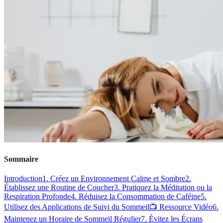
Sommaire
Introduction
1. Créez un Environnement Calme et Sombre
2.
Établissez une Routine de Coucher
3. Pratiquez la Méditation ou la
Respiration Profonde
4. Réduisez la Consommation de Caféine
5.
Utilisez des Applications de Suivi du Sommeil
📺 Ressource Vidéo
6.
Maintenez un Horaire de Sommeil Régulier
7. Évitez les Écrans