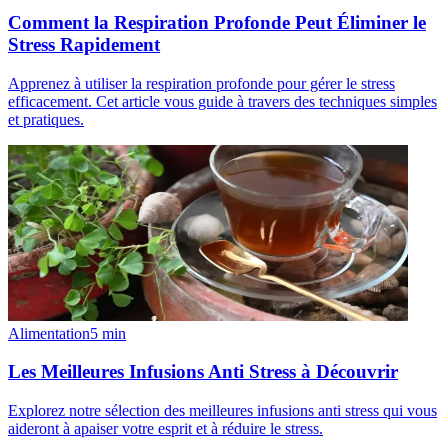
Comment la Respiration Profonde Peut Éliminer le
Stress Rapidement
Apprenez à utiliser la respiration profonde pour gérer le stress
efficacement. Cet article vous guide à travers des techniques simples
et pratiques.
Alimentation
5
min
Les Meilleures Infusions Anti Stress à Découvrir
Explorez notre sélection des meilleures infusions anti stress qui vous
aideront à apaiser votre esprit et à réduire le stress.