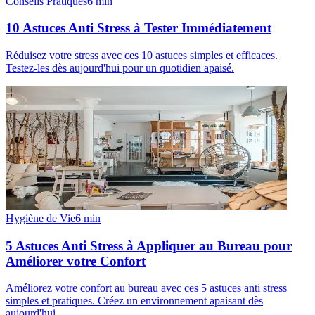
Conseils Pratiques
6
min
10 Astuces Anti Stress à Tester Immédiatement
Réduisez votre stress avec ces 10 astuces simples et efficaces.
Testez-les dès aujourd'hui pour un quotidien apaisé.
Hygiène de Vie
6
min
5 Astuces Anti Stress à Appliquer au Bureau pour
Améliorer votre Confort
Améliorez votre confort au bureau avec ces 5 astuces anti stress
simples et pratiques. Créez un environnement apaisant dès
aujourd'hui.