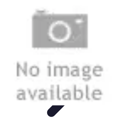
Astuces Anti Stress
Astuces Naturelles
Astuces Pratiques
Méditation et
Relaxation
Routines et Habitudes
Techniques de Relaxation
Astuces Anti Stress