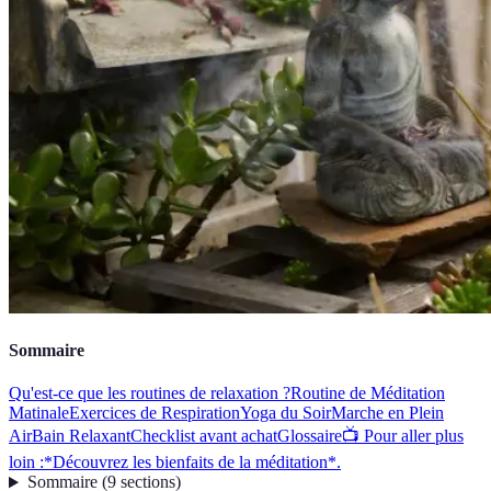
Sommaire
Qu'est-ce que les routines de relaxation ?
Routine de Méditation
Matinale
Exercices de Respiration
Yoga du Soir
Marche en Plein
Air
Bain Relaxant
Checklist avant achat
Glossaire
📺 Pour aller plus
loin :*Découvrez les bienfaits de la méditation*.
Sommaire
(
9
sections
)