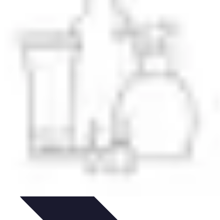
 et Habitudes
Techniques de Relaxation