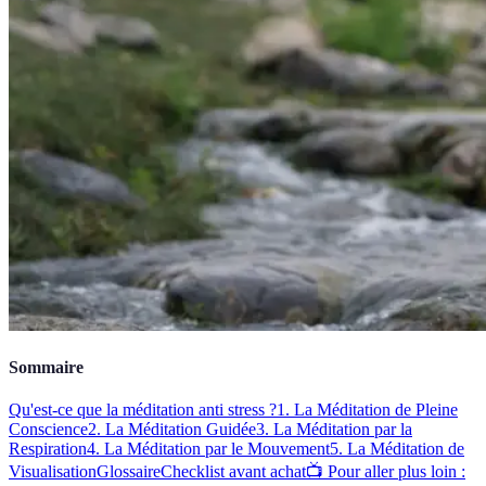
Sommaire
Qu'est-ce que la méditation anti stress ?
1. La Méditation de Pleine
Conscience
2. La Méditation Guidée
3. La Méditation par la
Respiration
4. La Méditation par le Mouvement
5. La Méditation de
Visualisation
Glossaire
Checklist avant achat
📺 Pour aller plus loin :