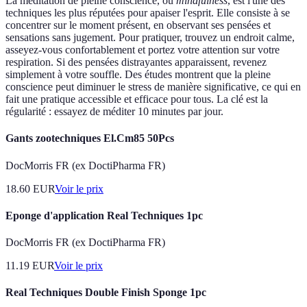
La méditation de pleine conscience, ou
mindfulness
, est l'une des
techniques les plus réputées pour apaiser l'esprit. Elle consiste à se
concentrer sur le moment présent, en observant ses pensées et
sensations sans jugement. Pour pratiquer, trouvez un endroit calme,
asseyez-vous confortablement et portez votre attention sur votre
respiration. Si des pensées distrayantes apparaissent, revenez
simplement à votre souffle. Des études montrent que la pleine
conscience peut diminuer le stress de manière significative, ce qui en
fait une pratique accessible et efficace pour tous. La clé est la
régularité : essayez de méditer 10 minutes par jour.
Gants zootechniques El.Cm85 50Pcs
DocMorris FR (ex DoctiPharma FR)
18.60
EUR
Voir le prix
Eponge d'application Real Techniques 1pc
DocMorris FR (ex DoctiPharma FR)
11.19
EUR
Voir le prix
Real Techniques Double Finish Sponge 1pc