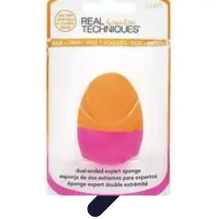
Astuces Anti Stress
Astuces Naturelles
Astuces Pratiques
Méditation et
Relaxation
Routines et Habitudes
Techniques de Relaxation
Astuces Anti Stress