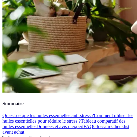
Sommaire
Qu'est-ce que les huiles essentielles anti-stress ?
Comment utiliser les
huiles essentielles pour réduire le stress ?
Tableau comparatif des
huiles essentielles
Données et avis d'expert
FAQ
Glossaire
Checklist
avant achat