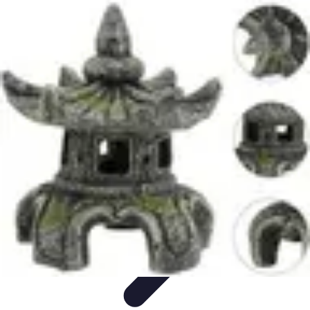
Astuces Anti Stress
Astuces Naturelles
Astuces Pratiques
Méditation et
Relaxation
Routines et Habitudes
Techniques de Relaxation
Astuces Anti Stress