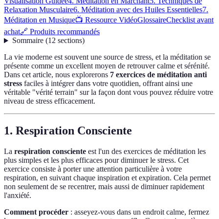
Visualisation Guidée
4. Méditation en Marchant
5. Techniques de
Relaxation Musculaire
6. Méditation avec des Huiles Essentielles
7.
Méditation en Musique
📺 Ressource Vidéo
Glossaire
Checklist avant
achat
🔗 Produits recommandés
Sommaire
(
12
sections
)
La vie moderne est souvent une source de stress, et la méditation se
présente comme un excellent moyen de retrouver calme et sérénité.
Dans cet article, nous explorerons
7 exercices de méditation anti
stress
faciles à intégrer dans votre quotidien, offrant ainsi une
véritable "vérité terrain" sur la façon dont vous pouvez réduire votre
niveau de stress efficacement.
1. Respiration Consciente
La
respiration consciente
est l'un des exercices de méditation les
plus simples et les plus efficaces pour diminuer le stress. Cet
exercice consiste à porter une attention particulière à votre
respiration, en suivant chaque inspiration et expiration. Cela permet
non seulement de se recentrer, mais aussi de diminuer rapidement
l'anxiété.
Comment procéder
: asseyez-vous dans un endroit calme, fermez