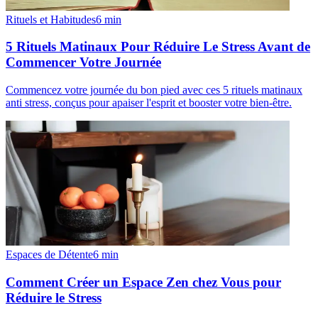
Rituels et Habitudes
6
min
5 Rituels Matinaux Pour Réduire Le Stress Avant de
Commencer Votre Journée
Commencez votre journée du bon pied avec ces 5 rituels matinaux
anti stress, conçus pour apaiser l'esprit et booster votre bien-être.
Espaces de Détente
6
min
Comment Créer un Espace Zen chez Vous pour
Réduire le Stress