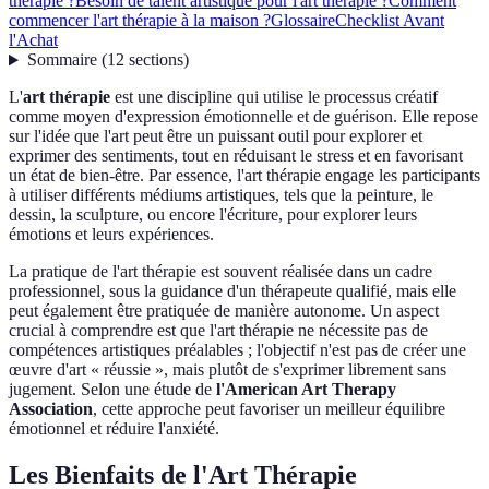
thérapie ?
Besoin de talent artistique pour l'art thérapie ?
Comment
commencer l'art thérapie à la maison ?
Glossaire
Checklist Avant
l'Achat
Sommaire
(
12
sections
)
L'
art thérapie
est une discipline qui utilise le processus créatif
comme moyen d'expression émotionnelle et de guérison. Elle repose
sur l'idée que l'art peut être un puissant outil pour explorer et
exprimer des sentiments, tout en réduisant le stress et en favorisant
un état de bien-être. Par essence, l'art thérapie engage les participants
à utiliser différents médiums artistiques, tels que la peinture, le
dessin, la sculpture, ou encore l'écriture, pour explorer leurs
émotions et leurs expériences.
La pratique de l'art thérapie est souvent réalisée dans un cadre
professionnel, sous la guidance d'un thérapeute qualifié, mais elle
peut également être pratiquée de manière autonome. Un aspect
crucial à comprendre est que l'art thérapie ne nécessite pas de
compétences artistiques préalables ; l'objectif n'est pas de créer une
œuvre d'art « réussie », mais plutôt de s'exprimer librement sans
jugement. Selon une étude de
l'American Art Therapy
Association
, cette approche peut favoriser un meilleur équilibre
émotionnel et réduire l'anxiété.
Les Bienfaits de l'Art Thérapie