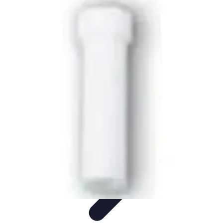
Astuces Anti Stress
Astuces Naturelles
Astuces Pratiques
Méditation et
Relaxation
Routines et Habitudes
Techniques de Relaxation
Astuces Anti Stress