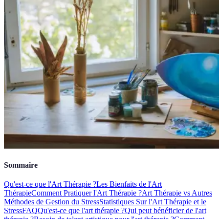
Sommaire
Qu'est-ce que l'Art Thérapie ?
Les Bienfaits de l'Art
Thérapie
Comment Pratiquer l'Art Thérapie ?
Art Thérapie vs Autres
Méthodes de Gestion du Stress
Statistiques Sur l'Art Thérapie et le
Stress
FAQ
Qu'est-ce que l'art thérapie ?
Qui peut bénéficier de l'art