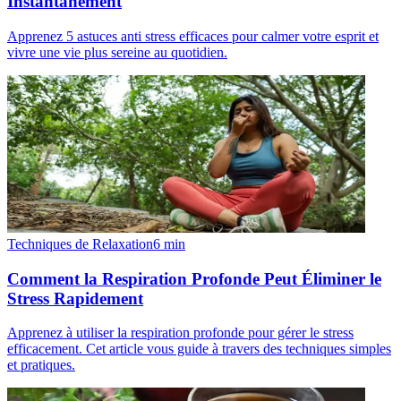
Instantanément
Apprenez 5 astuces anti stress efficaces pour calmer votre esprit et
vivre une vie plus sereine au quotidien.
Techniques de Relaxation
6
min
Comment la Respiration Profonde Peut Éliminer le
Stress Rapidement
Apprenez à utiliser la respiration profonde pour gérer le stress
efficacement. Cet article vous guide à travers des techniques simples
et pratiques.