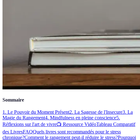
Sommaire
1. Le Pouvoir du Moment Présent
2. La Sagesse de l'Insecure
3. La
Magie du Rangement
4. Mindfulness en pleine conscience
5.
Réflexions sur l'art de vivre
📺 Ressource Vidéo
Tableau Comparatif
des Livres
FAQ
Quels livres sont recommandés pour le stress
chronique?
Comment le rangement peut-il réduire le stress?
Pourquoi