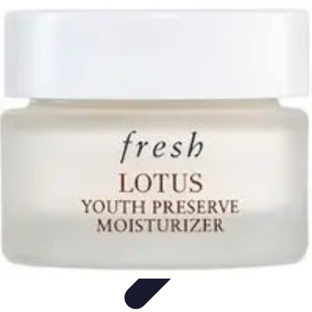
Astuces Anti Stress
Astuces Naturelles
Astuces Pratiques
Méditation et
Relaxation
Routines et Habitudes
Techniques de Relaxation
Astuces Anti Stress