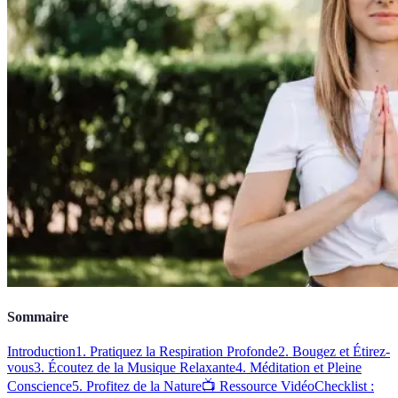
Sommaire
Introduction
1. Pratiquez la Respiration Profonde
2. Bougez et Étirez-
vous
3. Écoutez de la Musique Relaxante
4. Méditation et Pleine
Conscience
5. Profitez de la Nature
📺 Ressource Vidéo
Checklist :