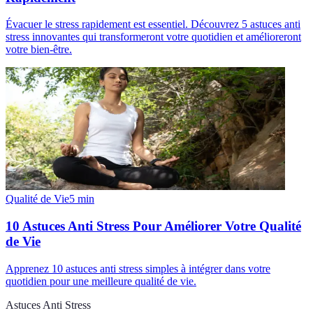
Évacuer le stress rapidement est essentiel. Découvrez 5 astuces anti
stress innovantes qui transformeront votre quotidien et amélioreront
votre bien-être.
Qualité de Vie
5
min
10 Astuces Anti Stress Pour Améliorer Votre Qualité
de Vie
Apprenez 10 astuces anti stress simples à intégrer dans votre
quotidien pour une meilleure qualité de vie.
Astuces Anti Stress