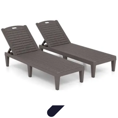
Astuces Anti Stress
Astuces Naturelles
Astuces Pratiques
Méditation et
Relaxation
Routines et Habitudes
Techniques de Relaxation
Astuces Anti Stress