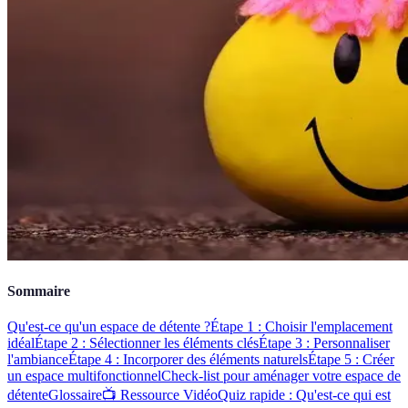
Sommaire
Qu'est-ce qu'un espace de détente ?
Étape 1 : Choisir l'emplacement
idéal
Étape 2 : Sélectionner les éléments clés
Étape 3 : Personnaliser
l'ambiance
Étape 4 : Incorporer des éléments naturels
Étape 5 : Créer
un espace multifonctionnel
Check-list pour aménager votre espace de
détente
Glossaire
📺 Ressource Vidéo
Quiz rapide : Qu'est-ce qui est