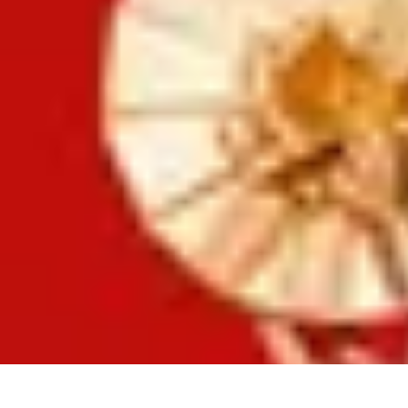
Astuces Anti Stress
Astuces Naturelles
Astuces Pratiques
Méditation et Relaxation
Routines
Astuces Anti Stress