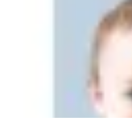
Astuces Anti Stress
Astuces Naturelles
Astuces Pratiques
Méditation et Relaxation
Routines
Astuces Anti Stress