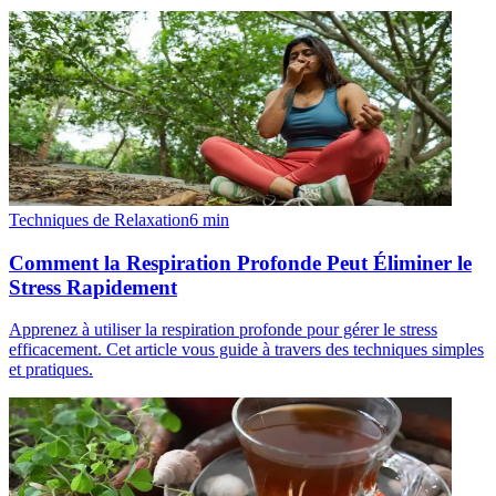
Techniques de Relaxation
6
min
Comment la Respiration Profonde Peut Éliminer le
Stress Rapidement
Apprenez à utiliser la respiration profonde pour gérer le stress
efficacement. Cet article vous guide à travers des techniques simples
et pratiques.