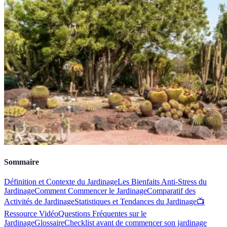
Sommaire
Définition et Contexte du Jardinage
Les Bienfaits Anti-Stress du
Jardinage
Comment Commencer le Jardinage
Comparatif des
Activités de Jardinage
Statistiques et Tendances du Jardinage
📺
Ressource Vidéo
Questions Fréquentes sur le
Jardinage
Glossaire
Checklist avant de commencer son jardinage