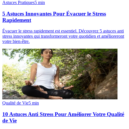
Astuces Pratiques
5
min
5 Astuces Innovantes Pour Évacuer le Stress
Rapidement
Évacuer le stress rapidement est essentiel. Découvrez 5 astuces anti
stress innovantes qui transformeront votre quotidien et amélioreront
votre bien-être.
Qualité de Vie
5
min
10 Astuces Anti Stress Pour Améliorer Votre Qualité
de Vie