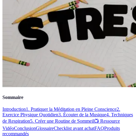
Sommaire
Introduction
1. Pratiquer la Méditation en Pleine Conscience
2.
Exercice Physique Quotidien
3. Écouter de la Musique
4. Techniques
de Respiration
5. Créer une Routine de Sommeil
📺 Ressource
Vidéo
Conclusion
Glossaire
Checklist avant achat
FAQ
Produits
recommandés