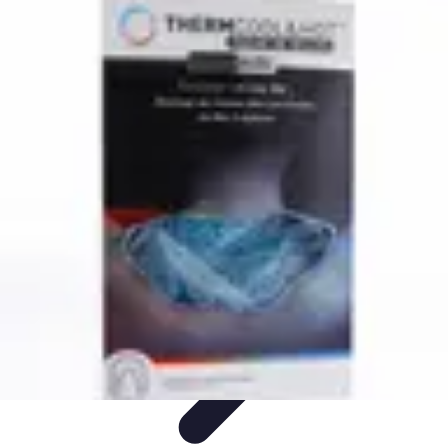
Astuces Anti Stress
Astuces Naturelles
Astuces Pratiques
Méditation et
Relaxation
Routines et Habitudes
Techniques de Relaxation
Astuces Anti Stress