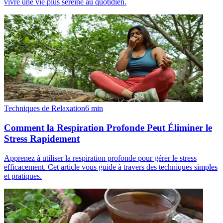
vivre une vie plus sereine au quotidien.
Techniques de Relaxation
6
min
Comment la Respiration Profonde Peut Éliminer le
Stress Rapidement
Apprenez à utiliser la respiration profonde pour gérer le stress
efficacement. Cet article vous guide à travers des techniques simples
et pratiques.