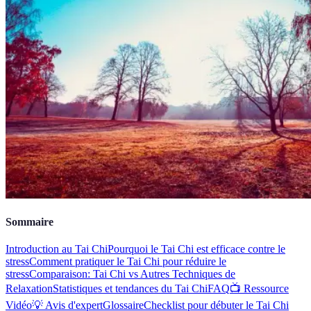
Sommaire
Introduction au Tai Chi
Pourquoi le Tai Chi est efficace contre le
stress
Comment pratiquer le Tai Chi pour réduire le
stress
Comparaison: Tai Chi vs Autres Techniques de
Relaxation
Statistiques et tendances du Tai Chi
FAQ
📺 Ressource
Vidéo
💡 Avis d'expert
Glossaire
Checklist pour débuter le Tai Chi