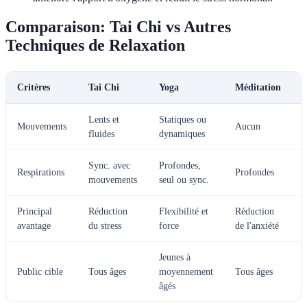
Comparaison: Tai Chi vs Autres
Techniques de Relaxation
Critères
Tai Chi
Yoga
Méditation
P
Lents et
Statiques ou
S
Mouvements
Aucun
fluides
dynamiques
r
Sync. avec
Profondes,
Respirations
Profondes
mouvements
seul ou sync.
Principal
Réduction
Flexibilité et
Réduction
avantage
du stress
force
de l'anxiété
Jeunes à
Public cible
Tous âges
moyennement
Tous âges
p
âgés