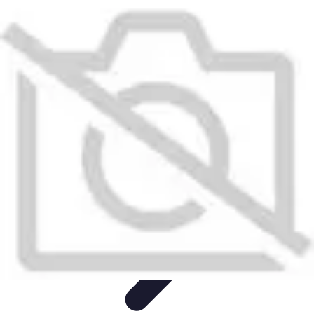
Astuces Anti Stress
Astuces Naturelles
Astuces Pratiques
Méditation et
Relaxation
Routines et Habitudes
Techniques de Relaxation
Astuces Anti Stress