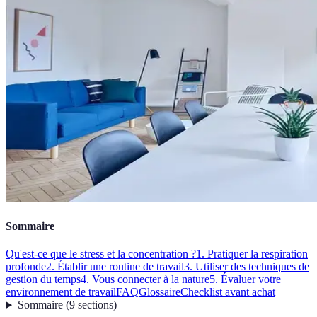
Sommaire
Qu'est-ce que le stress et la concentration ?
1. Pratiquer la respiration
profonde
2. Établir une routine de travail
3. Utiliser des techniques de
gestion du temps
4. Vous connecter à la nature
5. Évaluer votre
environnement de travail
FAQ
Glossaire
Checklist avant achat
Sommaire
(
9
sections
)