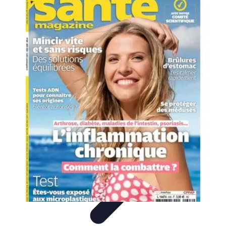
Astuces Anti Stress
Astuces Naturelles
Astuces Pratiques
Méditation et
Relaxation
Routines et Habitudes
Techniques de Relaxation
Astuces Anti Stress