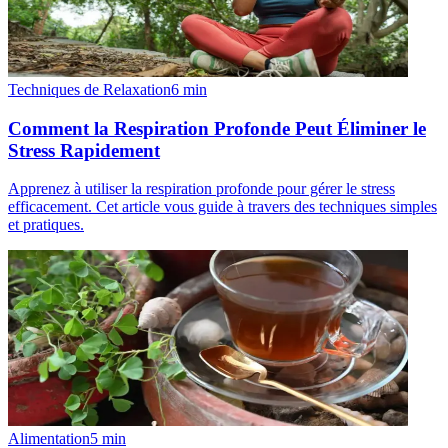
Techniques de Relaxation
6
min
Comment la Respiration Profonde Peut Éliminer le
Stress Rapidement
Apprenez à utiliser la respiration profonde pour gérer le stress
efficacement. Cet article vous guide à travers des techniques simples
et pratiques.
Alimentation
5
min