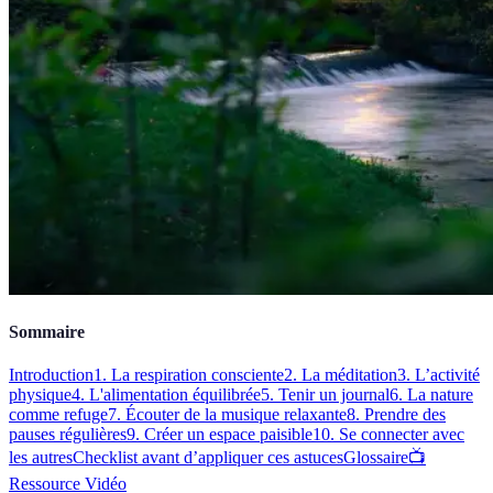
Sommaire
Introduction
1. La respiration consciente
2. La méditation
3. L’activité
physique
4. L'alimentation équilibrée
5. Tenir un journal
6. La nature
comme refuge
7. Écouter de la musique relaxante
8. Prendre des
pauses régulières
9. Créer un espace paisible
10. Se connecter avec
les autres
Checklist avant d’appliquer ces astuces
Glossaire
📺
Ressource Vidéo