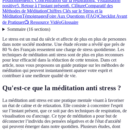
Positionnement
3. Concentration sur la respiration
4. Visualisation
positive
5. Retour à l’instant présent
6. Clôture
Comparatif des
Méthodes de Méditation
Chiffres Clés sur le Stress et la
Méditation
Témoignages
Foire Aux Questions (FAQ)
Checklist Avant
de Pratiquer
📺 Ressource Vidéo
Glossaire
Sommaire
(
16
sections
)
Le stress est un mal du siècle et affecte de plus en plus de personnes
dans notre société moderne. Une étude récente a révélé que près de
80 % des Français ressentent une charge de stress quotidienne. Les
techniques de méditation anti stress sont de plus en plus reconnues
pour leur efficacité dans la réduction de cette tension. Dans cet
article, nous vous proposons un guide pratique sur les méthodes de
méditation qui peuvent instantanément apaiser votre esprit et
contribuer à une meilleure qualité de vie.
Qu'est-ce que la méditation anti stress ?
La méditation anti stress est une pratique mentale visant à favoriser
un état de calme et de relaxation. Elle consiste à concentrer l'esprit
sur l’instant présent, que ce soit par des techniques de respiration, de
visualisation ou d'ancrage. Ce type de méditation a pour but de
déconnecter l’individu des pensées négatives et de l'état d'anxiété
qui peuvent émerger dans notre quotidien. Plusieurs études, dont