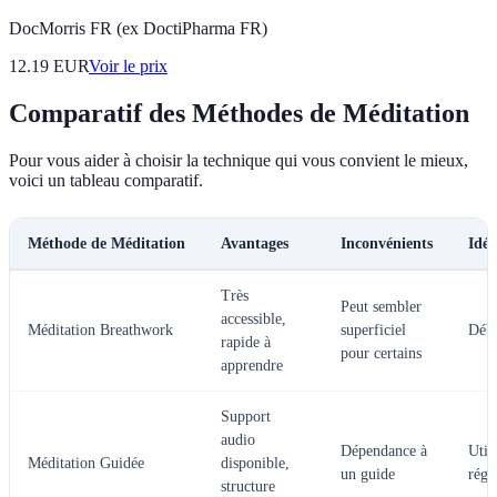
DocMorris FR (ex DoctiPharma FR)
12.19
EUR
Voir le prix
Comparatif des Méthodes de Méditation
Pour vous aider à choisir la technique qui vous convient le mieux,
voici un tableau comparatif.
Méthode de Méditation
Avantages
Inconvénients
Idéa
Très
Peut sembler
accessible,
Méditation Breathwork
superficiel
Débu
rapide à
pour certains
apprendre
Support
audio
Dépendance à
Util
Méditation Guidée
disponible,
un guide
régu
structure