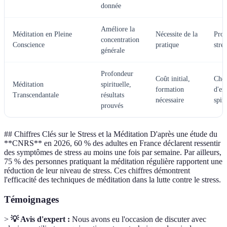
donnée
Améliore la
Méditation en Pleine
Nécessite de la
Prof
concentration
Conscience
pratique
stres
générale
Profondeur
Coût initial,
Cher
Méditation
spirituelle,
formation
d'ex
Transcendantale
résultats
nécessaire
spiri
prouvés
## Chiffres Clés sur le Stress et la Méditation D'après une étude du
**CNRS** en 2026, 60 % des adultes en France déclarent ressentir
des symptômes de stress au moins une fois par semaine. Par ailleurs,
75 % des personnes pratiquant la méditation régulière rapportent une
réduction de leur niveau de stress. Ces chiffres démontrent
l'efficacité des techniques de méditation dans la lutte contre le stress.
Témoignages
>
💡 Avis d'expert :
Nous avons eu l'occasion de discuter avec