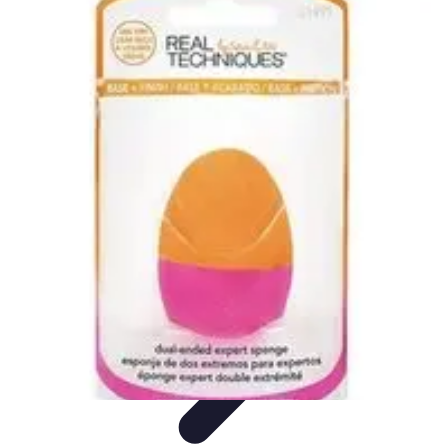
Astuces Anti Stress
Astuces Naturelles
Astuces Pratiques
Méditation et
Relaxation
Routines et Habitudes
Techniques de Relaxation
Astuces Anti Stress