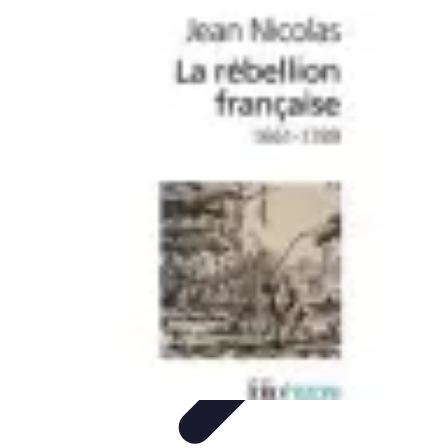
Astuces Anti Stress
Astuces Naturelles
Astuces Pratiques
Méditation et
Relaxation
Routines et Habitudes
Techniques de Relaxation
Astuces Anti Stress