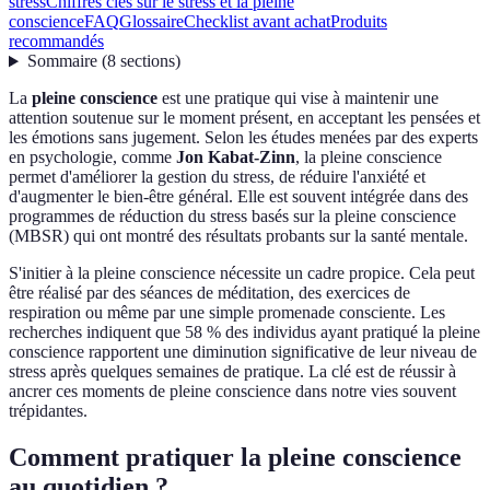
stress
Chiffres clés sur le stress et la pleine
conscience
FAQ
Glossaire
Checklist avant achat
Produits
recommandés
Sommaire
(
8
sections
)
La
pleine conscience
est une pratique qui vise à maintenir une
attention soutenue sur le moment présent, en acceptant les pensées et
les émotions sans jugement. Selon les études menées par des experts
en psychologie, comme
Jon Kabat-Zinn
, la pleine conscience
permet d'améliorer la gestion du stress, de réduire l'anxiété et
d'augmenter le bien-être général. Elle est souvent intégrée dans des
programmes de réduction du stress basés sur la pleine conscience
(MBSR) qui ont montré des résultats probants sur la santé mentale.
S'initier à la pleine conscience nécessite un cadre propice. Cela peut
être réalisé par des séances de méditation, des exercices de
respiration ou même par une simple promenade consciente. Les
recherches indiquent que 58 % des individus ayant pratiqué la pleine
conscience rapportent une diminution significative de leur niveau de
stress après quelques semaines de pratique. La clé est de réussir à
ancrer ces moments de pleine conscience dans notre vies souvent
trépidantes.
Comment pratiquer la pleine conscience
au quotidien ?