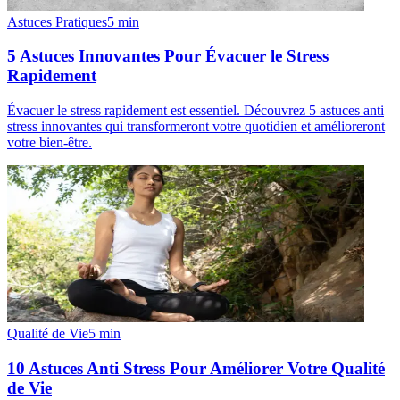
Astuces Pratiques
5
min
5 Astuces Innovantes Pour Évacuer le Stress
Rapidement
Évacuer le stress rapidement est essentiel. Découvrez 5 astuces anti
stress innovantes qui transformeront votre quotidien et amélioreront
votre bien-être.
Qualité de Vie
5
min
10 Astuces Anti Stress Pour Améliorer Votre Qualité
de Vie