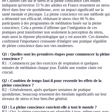
## Chiffres clés sur le stress et la pleine conscience Des études
indiquent qu'environ 33 % des adultes en France ressentent un stress
élevé dans leur vie quotidienne, avec un impact significatif sur la
santé mentale et physique. La pleine conscience est une méthode qui
a démontré son efficacité, réduisant le stress chez 66 % des
participants à des programmes de méditation basée sur la pleine
conscience. Cela a permis d’affirmer que l’intégration de ces
pratiques peut transformer non seulement la perception du stress,
mais aussi la réponse physiologique qui y est associée. Ces données
confirment l'importance croissante d'intégrer une pratique régulière
de pleine conscience dans nos vies modernes.
Q1 : Quelles sont les premières étapes pour commencer la pleine
conscience ?
R1 : Commencez par des exercices de respiration et quelques
minutes de méditation chaque jour. Établir une routine claire est
crucial.
Q2 : Combien de temps faut-il pour ressentir les effets de la
pleine conscience ?
R2 : Généralement, après quelques semaines de pratique
quotidienne, beaucoup ressentent des bienfaits significatifs sur leur
niveaux de stress et leur bien-être général.
Q3 : La pleine conscience convient-elle à tout le monde ?
R3 : Oui, la pleine conscience est adaptable à tous, même ceux avec