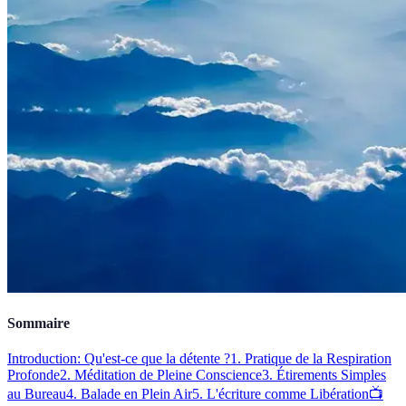
Sommaire
Introduction: Qu'est-ce que la détente ?
1. Pratique de la Respiration
Profonde
2. Méditation de Pleine Conscience
3. Étirements Simples
au Bureau
4. Balade en Plein Air
5. L'écriture comme Libération
📺