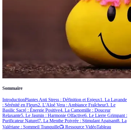
Sommaire
Introduction
Plantes Anti Stress : Définition et Enjeux
1. La Lavande
: Sérénité en Fleurs
2. L'Aloé Vera : Ambiance Fraîcheur
3. Le
Basilic Sacré : Énergie Positive
4. La Camomille : Douceur
Relaxante
5. Le Jasmin : Harmonie Olfactive
6. Le Lierre Grimpant :
Purificateur Naturel
7. La Menthe Poivrée : Stimulant Apaisant
8. La
Valériane : Sommeil Tranquille
📺 Ressource Vidéo
Tableau