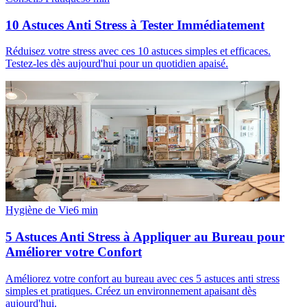
10 Astuces Anti Stress à Tester Immédiatement
Réduisez votre stress avec ces 10 astuces simples et efficaces.
Testez-les dès aujourd'hui pour un quotidien apaisé.
Hygiène de Vie
6
min
5 Astuces Anti Stress à Appliquer au Bureau pour
Améliorer votre Confort
Améliorez votre confort au bureau avec ces 5 astuces anti stress
simples et pratiques. Créez un environnement apaisant dès
aujourd'hui.