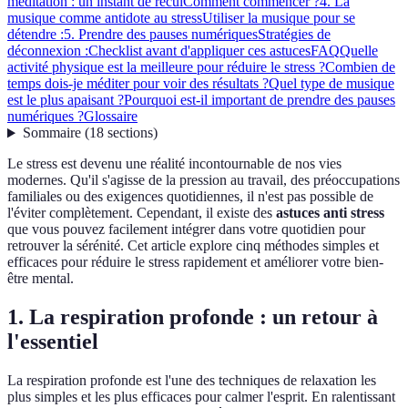
méditation : un instant de recul
Comment commencer ?
4. La
musique comme antidote au stress
Utiliser la musique pour se
détendre :
5. Prendre des pauses numériques
Stratégies de
déconnexion :
Checklist avant d'appliquer ces astuces
FAQ
Quelle
activité physique est la meilleure pour réduire le stress ?
Combien de
temps dois-je méditer pour voir des résultats ?
Quel type de musique
est le plus apaisant ?
Pourquoi est-il important de prendre des pauses
numériques ?
Glossaire
Sommaire
(
18
sections
)
Le stress est devenu une réalité incontournable de nos vies
modernes. Qu'il s'agisse de la pression au travail, des préoccupations
familiales ou des exigences quotidiennes, il n'est pas possible de
l'éviter complètement. Cependant, il existe des
astuces anti stress
que vous pouvez facilement intégrer dans votre quotidien pour
retrouver la sérénité. Cet article explore cinq méthodes simples et
efficaces pour réduire le stress rapidement et améliorer votre bien-
être mental.
1. La respiration profonde : un retour à
l'essentiel
La respiration profonde est l'une des techniques de relaxation les
plus simples et les plus efficaces pour calmer l'esprit. En ralentissant