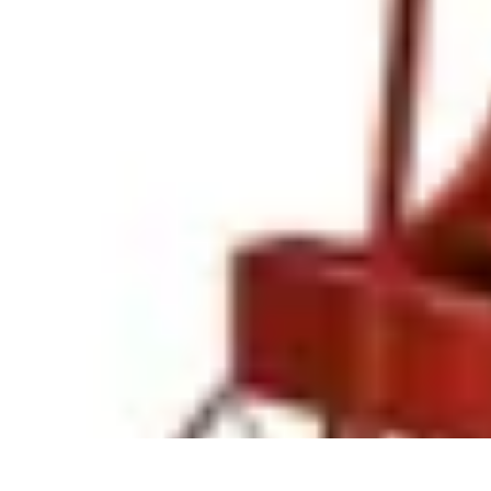
Astuces Anti Stress
Astuces Naturelles
Astuces Pratiques
Méditation et Relaxation
Routines
Astuces Anti Stress