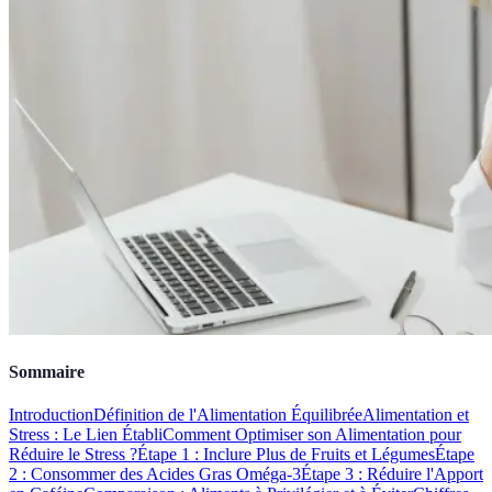
Sommaire
Introduction
Définition de l'Alimentation Équilibrée
Alimentation et
Stress : Le Lien Établi
Comment Optimiser son Alimentation pour
Réduire le Stress ?
Étape 1 : Inclure Plus de Fruits et Légumes
Étape
2 : Consommer des Acides Gras Oméga-3
Étape 3 : Réduire l'Apport