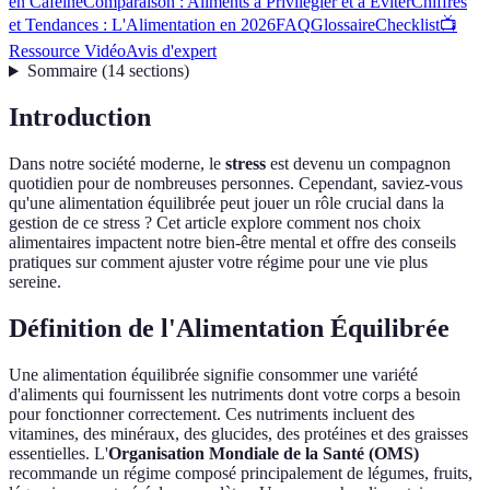
en Caféine
Comparaison : Aliments à Privilégier et à Éviter
Chiffres
et Tendances : L'Alimentation en 2026
FAQ
Glossaire
Checklist
📺
Ressource Vidéo
Avis d'expert
Sommaire
(
14
sections
)
Introduction
Dans notre société moderne, le
stress
est devenu un compagnon
quotidien pour de nombreuses personnes. Cependant, saviez-vous
qu'une alimentation équilibrée peut jouer un rôle crucial dans la
gestion de ce stress ? Cet article explore comment nos choix
alimentaires impactent notre bien-être mental et offre des conseils
pratiques sur comment ajuster votre régime pour une vie plus
sereine.
Définition de l'Alimentation Équilibrée
Une alimentation équilibrée signifie consommer une variété
d'aliments qui fournissent les nutriments dont votre corps a besoin
pour fonctionner correctement. Ces nutriments incluent des
vitamines, des minéraux, des glucides, des protéines et des graisses
essentielles. L'
Organisation Mondiale de la Santé (OMS)
recommande un régime composé principalement de légumes, fruits,