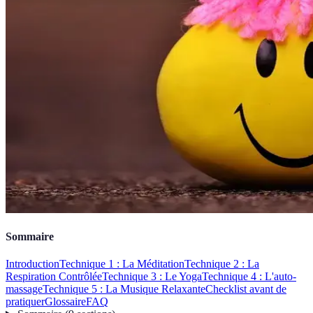
Sommaire
Introduction
Technique 1 : La Méditation
Technique 2 : La
Respiration Contrôlée
Technique 3 : Le Yoga
Technique 4 : L'auto-
massage
Technique 5 : La Musique Relaxante
Checklist avant de
pratiquer
Glossaire
FAQ