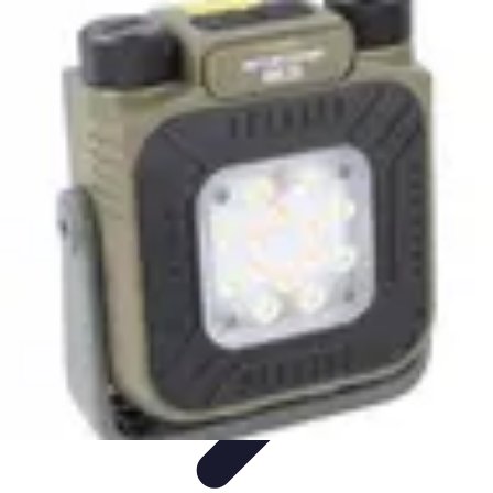
Astuces Anti Stress
Astuces Naturelles
Astuces Pratiques
Méditation et
Relaxation
Routines et Habitudes
Techniques de Relaxation
Astuces Anti Stress