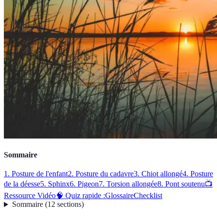
Sommaire
1. Posture de l'enfant
2. Posture du cadavre
3. Chiot allongé
4. Posture
de la déesse
5. Sphinx
6. Pigeon
7. Torsion allongée
8. Pont soutenu
📺
Ressource Vidéo
🧠 Quiz rapide :
Glossaire
Checklist
Sommaire
(
12
sections
)