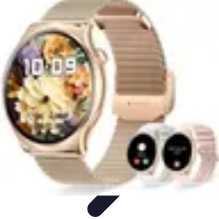
Astuces Anti Stress
Astuces Naturelles
Astuces Pratiques
Méditation et
Relaxation
Routines et Habitudes
Techniques de Relaxation
Astuces Anti Stress