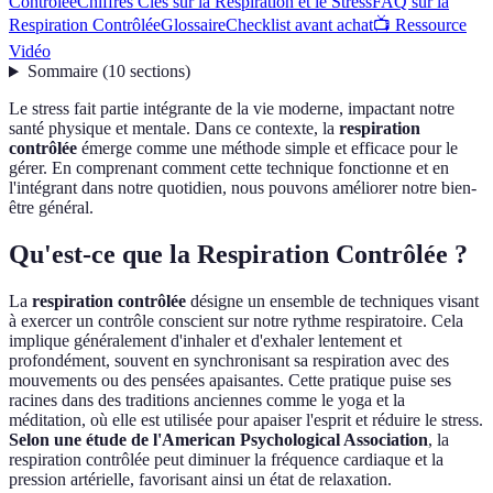
Contrôlée
Chiffres Clés sur la Respiration et le Stress
FAQ sur la
Respiration Contrôlée
Glossaire
Checklist avant achat
📺 Ressource
Vidéo
Sommaire
(
10
sections
)
Le stress fait partie intégrante de la vie moderne, impactant notre
santé physique et mentale. Dans ce contexte, la
respiration
contrôlée
émerge comme une méthode simple et efficace pour le
gérer. En comprenant comment cette technique fonctionne et en
l'intégrant dans notre quotidien, nous pouvons améliorer notre bien-
être général.
Qu'est-ce que la Respiration Contrôlée ?
La
respiration contrôlée
désigne un ensemble de techniques visant
à exercer un contrôle conscient sur notre rythme respiratoire. Cela
implique généralement d'inhaler et d'exhaler lentement et
profondément, souvent en synchronisant sa respiration avec des
mouvements ou des pensées apaisantes. Cette pratique puise ses
racines dans des traditions anciennes comme le yoga et la
méditation, où elle est utilisée pour apaiser l'esprit et réduire le stress.
Selon une étude de l'American Psychological Association
, la
respiration contrôlée peut diminuer la fréquence cardiaque et la
pression artérielle, favorisant ainsi un état de relaxation.