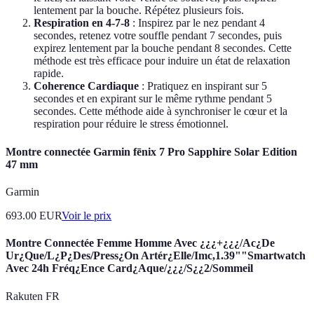
lentement par la bouche. Répétez plusieurs fois.
Respiration en 4-7-8
: Inspirez par le nez pendant 4
secondes, retenez votre souffle pendant 7 secondes, puis
expirez lentement par la bouche pendant 8 secondes. Cette
méthode est très efficace pour induire un état de relaxation
rapide.
Coherence Cardiaque
: Pratiquez en inspirant sur 5
secondes et en expirant sur le même rythme pendant 5
secondes. Cette méthode aide à synchroniser le cœur et la
respiration pour réduire le stress émotionnel.
Montre connectée Garmin fēnix 7 Pro Sapphire Solar Edition
47 mm
Garmin
693.00
EUR
Voir le prix
Montre Connectée Femme Homme Avec ¿¿¿+¿¿¿/Ac¿De
Ur¿Que/L¿P¿Des/Press¿On Artér¿Elle/Imc,1.39""Smartwatch
Avec 24h Fréq¿Ence Card¿Aque/¿¿¿/S¿¿2/Sommeil
Rakuten FR