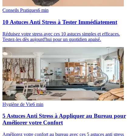
Conseils Pratiques
6
min
10 Astuces Anti Stress à Tester Immédiatement
Réduisez votre stress avec ces 10 astuces simples et efficaces.
Testez-les dès aujourd'hui pour un quotidien apaisé.
Hygiène de Vie
6
min
5 Astuces Anti Stress à Appliquer au Bureau pour
Améliorer votre Confort
Améliorez votre confort au bureau avec ces 5 astuces anti stress