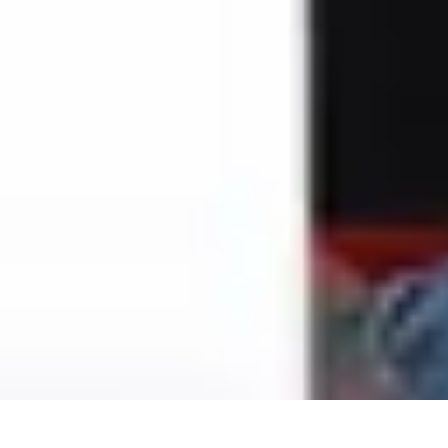
Astuces Anti Stress
Astuces Naturelles
Astuces Pratiques
Méditation et Relaxation
Routines
Astuces Anti Stress