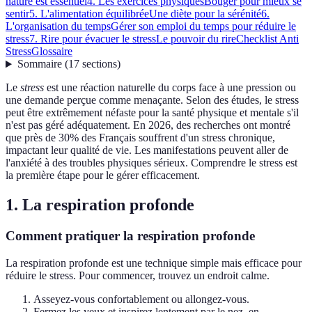
nature est essentiel
4. Les exercices physiques
Bouger pour mieux se
sentir
5. L'alimentation équilibrée
Une diète pour la sérénité
6.
L'organisation du temps
Gérer son emploi du temps pour réduire le
stress
7. Rire pour évacuer le stress
Le pouvoir du rire
Checklist Anti
Stress
Glossaire
Sommaire
(
17
sections
)
Le
stress
est une réaction naturelle du corps face à une pression ou
une demande perçue comme menaçante. Selon des études, le stress
peut être extrêmement néfaste pour la santé physique et mentale s'il
n'est pas géré adéquatement. En 2026, des recherches ont montré
que près de 30% des Français souffrent d'un stress chronique,
impactant leur qualité de vie. Les manifestations peuvent aller de
l'anxiété à des troubles physiques sérieux. Comprendre le stress est
la première étape pour le gérer efficacement.
1. La respiration profonde
Comment pratiquer la respiration profonde
La respiration profonde est une technique simple mais efficace pour
réduire le stress. Pour commencer, trouvez un endroit calme.
Asseyez-vous confortablement ou allongez-vous.
Fermez les yeux et inspirez lentement par le nez, en