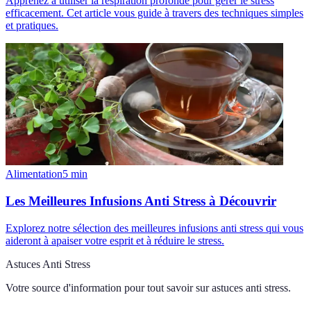
Apprenez à utiliser la respiration profonde pour gérer le stress
efficacement. Cet article vous guide à travers des techniques simples
et pratiques.
Alimentation
5
min
Les Meilleures Infusions Anti Stress à Découvrir
Explorez notre sélection des meilleures infusions anti stress qui vous
aideront à apaiser votre esprit et à réduire le stress.
Astuces Anti Stress
Votre source d'information pour tout savoir sur
astuces anti stress
.