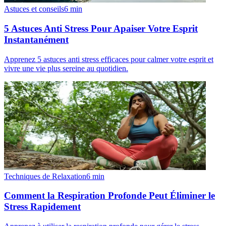
Astuces et conseils
6
min
5 Astuces Anti Stress Pour Apaiser Votre Esprit
Instantanément
Apprenez 5 astuces anti stress efficaces pour calmer votre esprit et
vivre une vie plus sereine au quotidien.
Techniques de Relaxation
6
min
Comment la Respiration Profonde Peut Éliminer le
Stress Rapidement