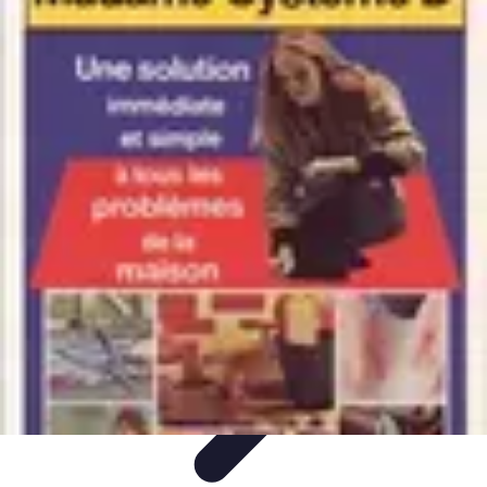
Astuces Anti Stress
Astuces Naturelles
Astuces Pratiques
Méditation et
Relaxation
Routines et Habitudes
Techniques de Relaxation
Astuces Anti Stress