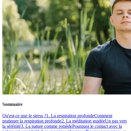
Sommaire
Qu'est-ce que le stress ?
1. La respiration profonde
Comment
pratiquer la respiration profonde
2. La méditation guidée
Un pas vers
la sérénité
3. La nature comme remède
Pourquoi le contact avec la